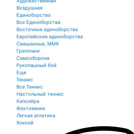
Художественная
Воздушная
Единоборства
Все Единоборства
Восточные единоборства
Европейские единоборства
Смешанные, ММА
Грэпплинг
Самооборона
Рукопашный бой
Еще
Теннис
Все Теннис
Настольный теннис
Капоэйра
Фехтование
Легкая атлетика
Хоккей