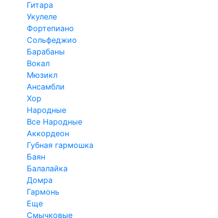
Гитара
Укулеле
Фортепиано
Сольфеджио
Барабаны
Вокал
Мюзикл
Ансамбли
Хор
Народные
Все Народные
Аккордеон
Губная гармошка
Баян
Балалайка
Домра
Гармонь
Еще
Смычковые