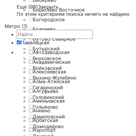
Бибирево
Еще (98)
Закрыть
Бирюлёво Восточное
По этим критериям поиска ничего не найдено
Богородское
Метро (1)
Братеево
Бутово Северное
Павелецкая
Бутырский
Автозаводская
Внуковское
Академическая
Войковский
Алексеевская
Выхино-Жулебино
Алма-Атинская
Гагаринский
Алтуфьево
Головинский
Аминьевская
Гольяново
Аннино
Даниловский
Арбатская
Домодедово
Аэропорт