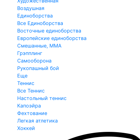
Художественная
Воздушная
Единоборства
Все Единоборства
Восточные единоборства
Европейские единоборства
Смешанные, ММА
Грэпплинг
Самооборона
Рукопашный бой
Еще
Теннис
Все Теннис
Настольный теннис
Капоэйра
Фехтование
Легкая атлетика
Хоккей