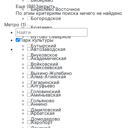
Бибирево
Еще (98)
Закрыть
Бирюлёво Восточное
По этим критериям поиска ничего не найдено
Богородское
Метро (1)
Братеево
Бутово Северное
Парк культуры
Бутырский
Автозаводская
Внуковское
Академическая
Войковский
Алексеевская
Выхино-Жулебино
Алма-Атинская
Гагаринский
Алтуфьево
Головинский
Аминьевская
Гольяново
Аннино
Даниловский
Арбатская
Домодедово
Аэропорт