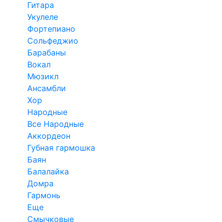
Гитара
Укулеле
Фортепиано
Сольфеджио
Барабаны
Вокал
Мюзикл
Ансамбли
Хор
Народные
Все Народные
Аккордеон
Губная гармошка
Баян
Балалайка
Домра
Гармонь
Еще
Смычковые