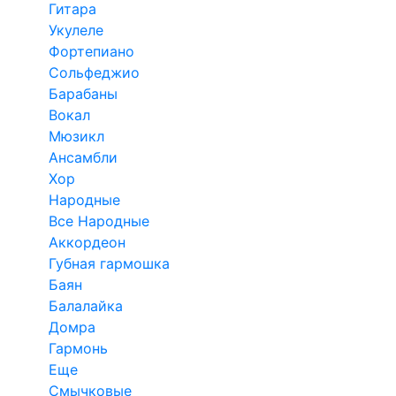
Гитара
Укулеле
Фортепиано
Сольфеджио
Барабаны
Вокал
Мюзикл
Ансамбли
Хор
Народные
Все Народные
Аккордеон
Губная гармошка
Баян
Балалайка
Домра
Гармонь
Еще
Смычковые