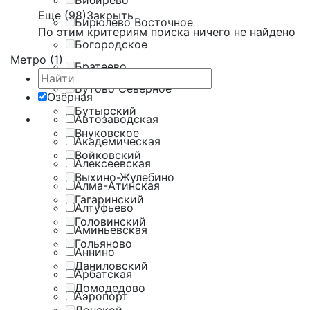
Бибирево
Еще (98)
Закрыть
Бирюлёво Восточное
По этим критериям поиска ничего не найдено
Богородское
Метро (1)
Братеево
Бутово Северное
Озёрная
Бутырский
Автозаводская
Внуковское
Академическая
Войковский
Алексеевская
Выхино-Жулебино
Алма-Атинская
Гагаринский
Алтуфьево
Головинский
Аминьевская
Гольяново
Аннино
Даниловский
Арбатская
Домодедово
Аэропорт