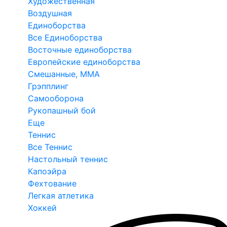
Художественная
Воздушная
Единоборства
Все Единоборства
Восточные единоборства
Европейские единоборства
Смешанные, ММА
Грэпплинг
Самооборона
Рукопашный бой
Еще
Теннис
Все Теннис
Настольный теннис
Капоэйра
Фехтование
Легкая атлетика
Хоккей