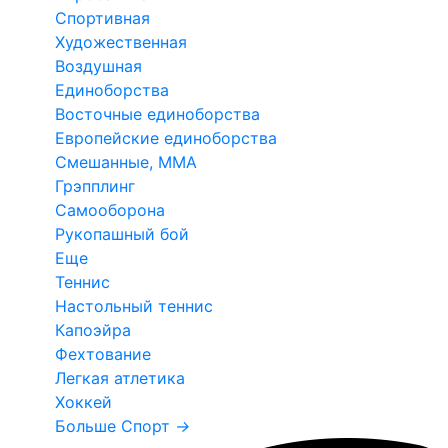
Спортивная
Художественная
Воздушная
Единоборства
Восточные единоборства
Европейские единоборства
Смешанные, ММА
Грэпплинг
Самооборона
Рукопашный бой
Еще
Теннис
Настольный теннис
Капоэйра
Фехтование
Легкая атлетика
Хоккей
Больше Спорт
→