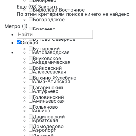
Бибирево
Еще (98)
Закрыть
Бирюлёво Восточное
По этим критериям поиска ничего не найдено
Богородское
Метро (1)
Братеево
Бутово Северное
Окская
Бутырский
Автозаводская
Внуковское
Академическая
Войковский
Алексеевская
Выхино-Жулебино
Алма-Атинская
Гагаринский
Алтуфьево
Головинский
Аминьевская
Гольяново
Аннино
Даниловский
Арбатская
Домодедово
Аэропорт