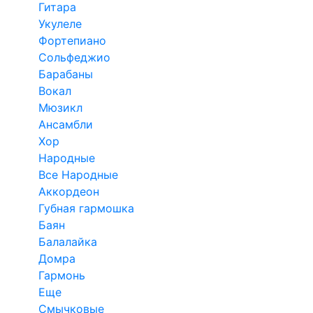
Гитара
Укулеле
Фортепиано
Сольфеджио
Барабаны
Вокал
Мюзикл
Ансамбли
Хор
Народные
Все Народные
Аккордеон
Губная гармошка
Баян
Балалайка
Домра
Гармонь
Еще
Смычковые