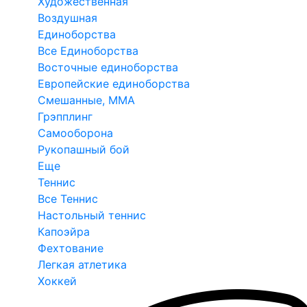
Художественная
Воздушная
Единоборства
Все Единоборства
Восточные единоборства
Европейские единоборства
Смешанные, ММА
Грэпплинг
Самооборона
Рукопашный бой
Еще
Теннис
Все Теннис
Настольный теннис
Капоэйра
Фехтование
Легкая атлетика
Хоккей