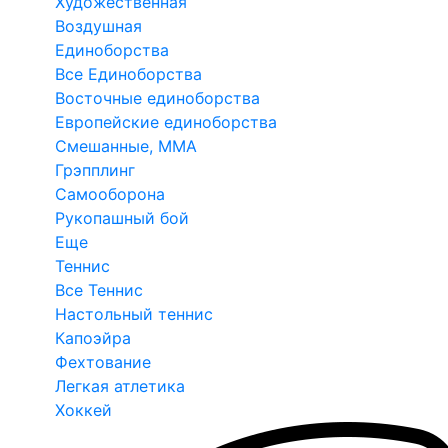
Художественная
Воздушная
Единоборства
Все Единоборства
Восточные единоборства
Европейские единоборства
Смешанные, ММА
Грэпплинг
Самооборона
Рукопашный бой
Еще
Теннис
Все Теннис
Настольный теннис
Капоэйра
Фехтование
Легкая атлетика
Хоккей