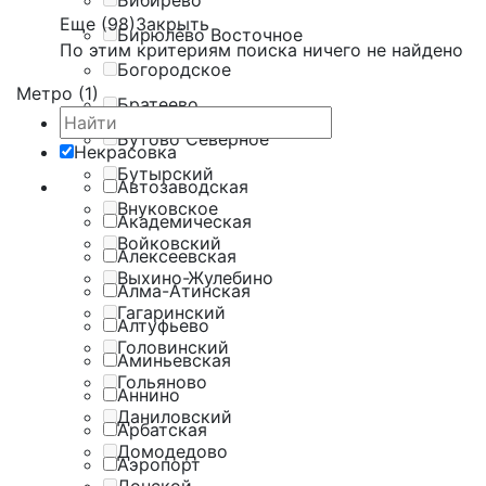
Бибирево
Еще (98)
Закрыть
Бирюлёво Восточное
По этим критериям поиска ничего не найдено
Богородское
Метро (1)
Братеево
Бутово Северное
Некрасовка
Бутырский
Автозаводская
Внуковское
Академическая
Войковский
Алексеевская
Выхино-Жулебино
Алма-Атинская
Гагаринский
Алтуфьево
Головинский
Аминьевская
Гольяново
Аннино
Даниловский
Арбатская
Домодедово
Аэропорт