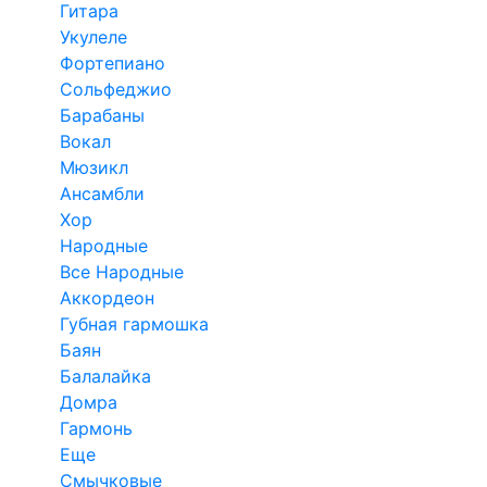
Гитара
Укулеле
Фортепиано
Сольфеджио
Барабаны
Вокал
Мюзикл
Ансамбли
Хор
Народные
Все Народные
Аккордеон
Губная гармошка
Баян
Балалайка
Домра
Гармонь
Еще
Смычковые