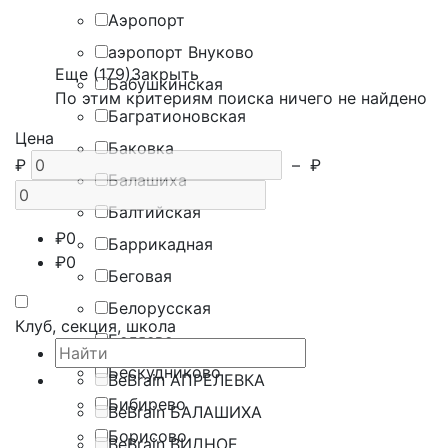
Аэропорт
аэропорт Внуково
Еще (179)
Закрыть
Бабушкинская
По этим критериям поиска ничего не найдено
Багратионовская
Цена
Баковка
₽
–
₽
Балашиха
Балтийская
₽
0
Баррикадная
₽
0
Беговая
Белорусская
Клуб, секция, школа
Беляево
Бескудниково
BeBrain АПРЕЛЕВКА
Бибирево
BeBrain БАЛАШИХА
Борисово
BeBrain ВИДНОЕ