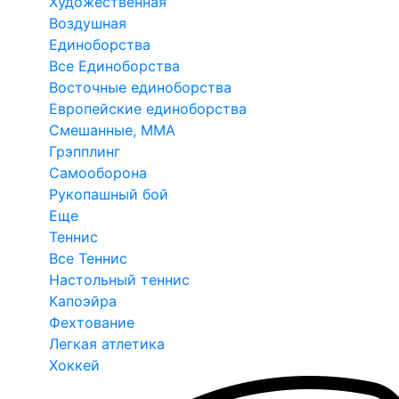
Художественная
Воздушная
Единоборства
Все Единоборства
Восточные единоборства
Европейские единоборства
Смешанные, ММА
Грэпплинг
Самооборона
Рукопашный бой
Еще
Теннис
Все Теннис
Настольный теннис
Капоэйра
Фехтование
Легкая атлетика
Хоккей