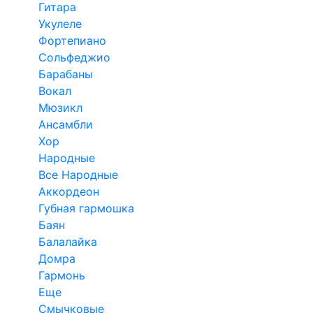
Гитара
Укулеле
Фортепиано
Сольфеджио
Барабаны
Вокал
Мюзикл
Ансамбли
Хор
Народные
Все Народные
Аккордеон
Губная гармошка
Баян
Балалайка
Домра
Гармонь
Еще
Смычковые