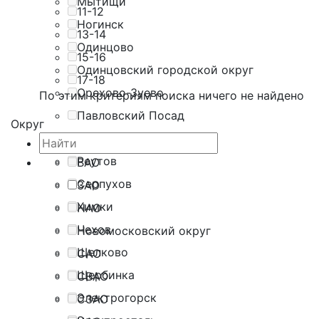
Мытищи
11-12
Ногинск
13-14
Одинцово
15-16
Одинцовский городской округ
17-18
Орехово-Зуево
По этим критериям поиска ничего не найдено
Павловский Посад
Округ
Подольск
Реутов
ВАО
Серпухов
ЗАО
Химки
НАО
Чехов
Новомосковский округ
Щелково
САО
Щербинка
СВАО
Электрогорск
СЗАО