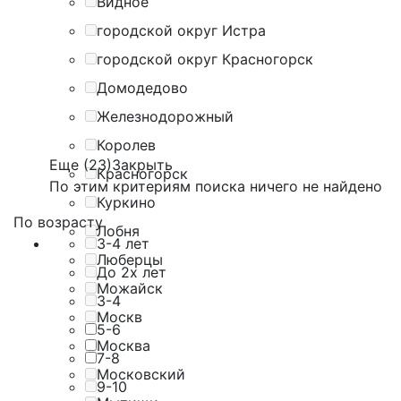
Видное
городской округ Истра
городской округ Красногорск
Домодедово
Железнодорожный
Королев
Еще (23)
Закрыть
Красногорск
По этим критериям поиска ничего не найдено
Куркино
По возрасту
Лобня
3-4 лет
Люберцы
До 2х лет
Можайск
3-4
Москв
5-6
Москва
7-8
Московский
9-10