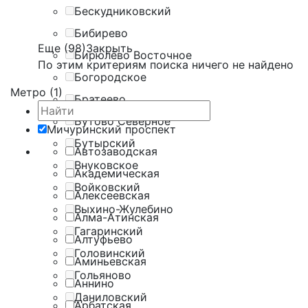
Бескудниковский
Бибирево
Еще (98)
Закрыть
Бирюлёво Восточное
По этим критериям поиска ничего не найдено
Богородское
Метро (1)
Братеево
Бутово Северное
Мичуринский проспект
Бутырский
Автозаводская
Внуковское
Академическая
Войковский
Алексеевская
Выхино-Жулебино
Алма-Атинская
Гагаринский
Алтуфьево
Головинский
Аминьевская
Гольяново
Аннино
Даниловский
Арбатская