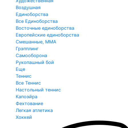
Художественная
Воздушная
Единоборства
Все Единоборства
Восточные единоборства
Европейские единоборства
Смешанные, ММА
Грэпплинг
Самооборона
Рукопашный бой
Еще
Теннис
Все Теннис
Настольный теннис
Капоэйра
Фехтование
Легкая атлетика
Хоккей