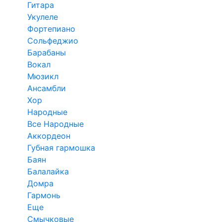
Гитара
Укулеле
Фортепиано
Сольфеджио
Барабаны
Вокал
Мюзикл
Ансамбли
Хор
Народные
Все Народные
Аккордеон
Губная гармошка
Баян
Балалайка
Домра
Гармонь
Еще
Смычковые