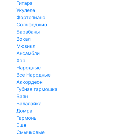
Гитара
Укулеле
Фортепиано
Сольфеджио
Барабаны
Вокал
Мюзикл
Ансамбли
Хор
Народные
Все Народные
Аккордеон
Губная гармошка
Баян
Балалайка
Домра
Гармонь
Еще
Смычковые