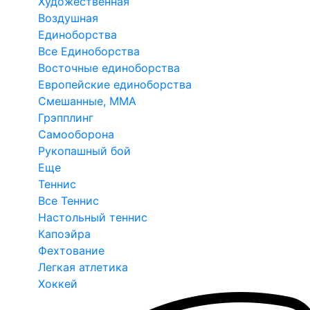
Художественная
Воздушная
Единоборства
Все Единоборства
Восточные единоборства
Европейские единоборства
Смешанные, ММА
Грэпплинг
Самооборона
Рукопашный бой
Еще
Теннис
Все Теннис
Настольный теннис
Капоэйра
Фехтование
Легкая атлетика
Хоккей