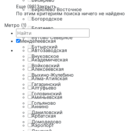
Бибирево
Еще (98)
Закрыть
Бирюлёво Восточное
По этим критериям поиска ничего не найдено
Богородское
Метро (1)
Братеево
Бутово Северное
Менделеевская
Бутырский
Автозаводская
Внуковское
Академическая
Войковский
Алексеевская
Выхино-Жулебино
Алма-Атинская
Гагаринский
Алтуфьево
Головинский
Аминьевская
Гольяново
Аннино
Даниловский
Арбатская
Домодедово
Аэропорт