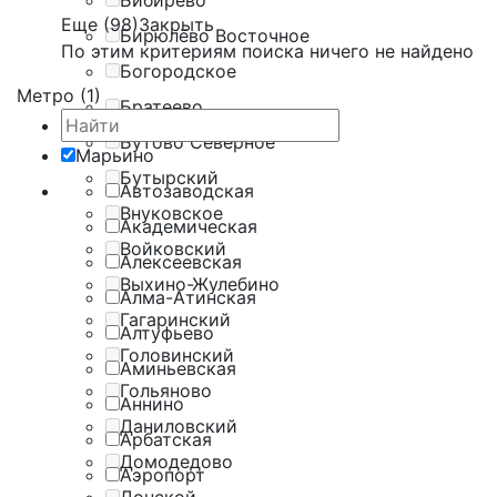
Бибирево
Еще (98)
Закрыть
Бирюлёво Восточное
По этим критериям поиска ничего не найдено
Богородское
Метро (1)
Братеево
Бутово Северное
Марьино
Бутырский
Автозаводская
Внуковское
Академическая
Войковский
Алексеевская
Выхино-Жулебино
Алма-Атинская
Гагаринский
Алтуфьево
Головинский
Аминьевская
Гольяново
Аннино
Даниловский
Арбатская
Домодедово
Аэропорт