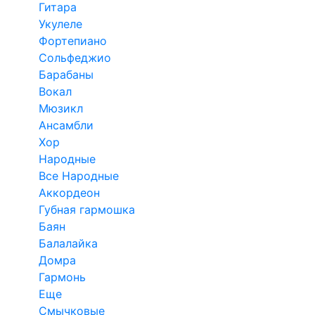
Гитара
Укулеле
Фортепиано
Сольфеджио
Барабаны
Вокал
Мюзикл
Ансамбли
Хор
Народные
Все Народные
Аккордеон
Губная гармошка
Баян
Балалайка
Домра
Гармонь
Еще
Смычковые