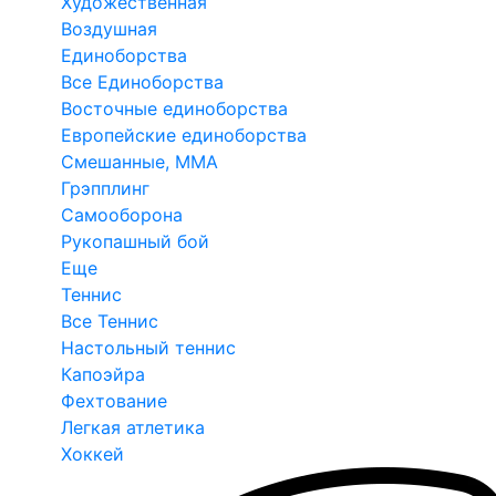
Художественная
Воздушная
Единоборства
Все Единоборства
Восточные единоборства
Европейские единоборства
Смешанные, ММА
Грэпплинг
Самооборона
Рукопашный бой
Еще
Теннис
Все Теннис
Настольный теннис
Капоэйра
Фехтование
Легкая атлетика
Хоккей