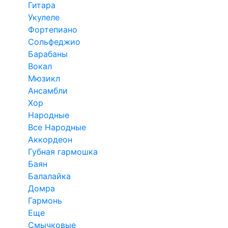
Гитара
Укулеле
Фортепиано
Сольфеджио
Барабаны
Вокал
Мюзикл
Ансамбли
Хор
Народные
Все Народные
Аккордеон
Губная гармошка
Баян
Балалайка
Домра
Гармонь
Еще
Смычковые