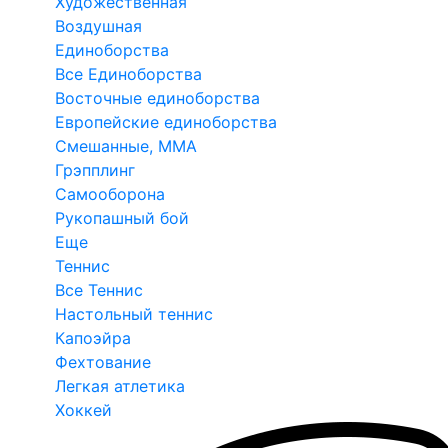
Художественная
Воздушная
Единоборства
Все Единоборства
Восточные единоборства
Европейские единоборства
Смешанные, ММА
Грэпплинг
Самооборона
Рукопашный бой
Еще
Теннис
Все Теннис
Настольный теннис
Капоэйра
Фехтование
Легкая атлетика
Хоккей