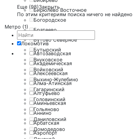
Бибирево
Еще (98)
Закрыть
Бирюлёво Восточное
По этим критериям поиска ничего не найдено
Богородское
Метро (1)
Братеево
Бутово Северное
Локомотив
Бутырский
Автозаводская
Внуковское
Академическая
Войковский
Алексеевская
Выхино-Жулебино
Алма-Атинская
Гагаринский
Алтуфьево
Головинский
Аминьевская
Гольяново
Аннино
Даниловский
Арбатская
Домодедово
Аэропорт