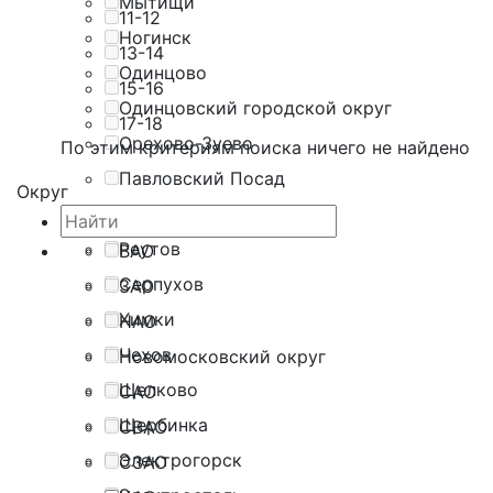
Мытищи
11-12
Ногинск
13-14
Одинцово
15-16
Одинцовский городской округ
17-18
Орехово-Зуево
По этим критериям поиска ничего не найдено
Павловский Посад
Округ
Подольск
Реутов
ВАО
Серпухов
ЗАО
Химки
НАО
Чехов
Новомосковский округ
Щелково
САО
Щербинка
СВАО
Электрогорск
СЗАО