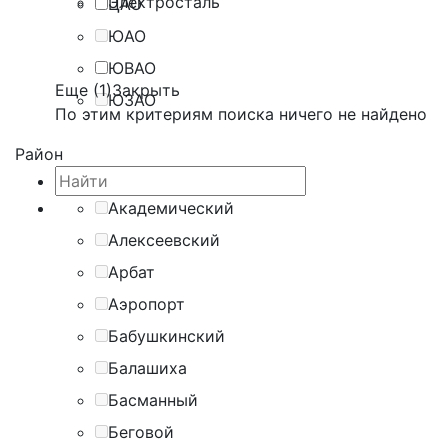
Электросталь
ЦАО
ЮАО
ЮВАО
Еще (1)
Закрыть
ЮЗАО
По этим критериям поиска ничего не найдено
Район
Академический
Алексеевский
Арбат
Аэропорт
Бабушкинский
Балашиха
Басманный
Беговой