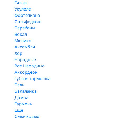
Гитара
Укулеле
Фортепиано
Сольфеджио
Барабаны
Вокал
Мюзикл
Ансамбли
Хор
Народные
Все Народные
Аккордеон
Губная гармошка
Баян
Балалайка
Домра
Гармонь
Еще
Смычковые