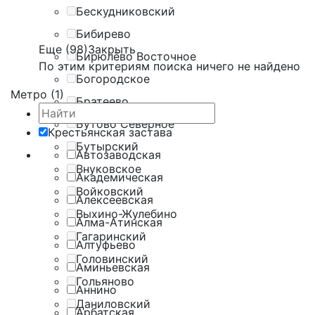
Бескудниковский
Бибирево
Еще (98)
Закрыть
Бирюлёво Восточное
По этим критериям поиска ничего не найдено
Богородское
Метро (1)
Братеево
Бутово Северное
Крестьянская застава
Бутырский
Автозаводская
Внуковское
Академическая
Войковский
Алексеевская
Выхино-Жулебино
Алма-Атинская
Гагаринский
Алтуфьево
Головинский
Аминьевская
Гольяново
Аннино
Даниловский
Арбатская