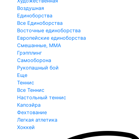
Художественная
Воздушная
Единоборства
Все Единоборства
Восточные единоборства
Европейские единоборства
Смешанные, ММА
Грэпплинг
Самооборона
Рукопашный бой
Еще
Теннис
Все Теннис
Настольный теннис
Капоэйра
Фехтование
Легкая атлетика
Хоккей