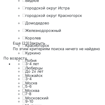
Видное
городской округ Истра
городской округ Красногорск
Домодедово
Железнодорожный
Королев
Еще (23)
Закрыть
Красногорск
По этим критериям поиска ничего не найдено
Куркино
По возрасту
Лобня
3-4 лет
Люберцы
До 2х лет
Можайск
3-4
Москв
5-6
Москва
7-8
Московский
9-10