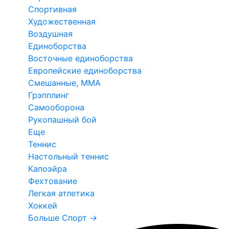
Спортивная
Художественная
Воздушная
Единоборства
Восточные единоборства
Европейские единоборства
Смешанные, ММА
Грэпплинг
Самооборона
Рукопашный бой
Еще
Теннис
Настольный теннис
Капоэйра
Фехтование
Легкая атлетика
Хоккей
Больше Спорт
→