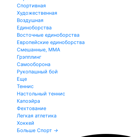
Спортивная
Художественная
Воздушная
Единоборства
Восточные единоборства
Европейские единоборства
Смешанные, ММА
Грэпплинг
Самооборона
Рукопашный бой
Еще
Теннис
Настольный теннис
Капоэйра
Фехтование
Легкая атлетика
Хоккей
Больше Спорт
→