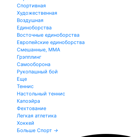
Спортивная
Художественная
Воздушная
Единоборства
Восточные единоборства
Европейские единоборства
Смешанные, ММА
Грэпплинг
Самооборона
Рукопашный бой
Еще
Теннис
Настольный теннис
Капоэйра
Фехтование
Легкая атлетика
Хоккей
Больше Спорт
→