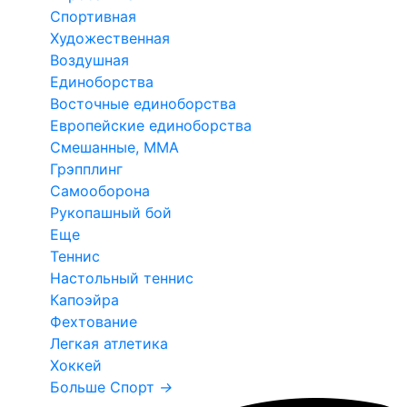
Спортивная
Художественная
Воздушная
Единоборства
Восточные единоборства
Европейские единоборства
Смешанные, ММА
Грэпплинг
Самооборона
Рукопашный бой
Еще
Теннис
Настольный теннис
Капоэйра
Фехтование
Легкая атлетика
Хоккей
Больше Спорт
→