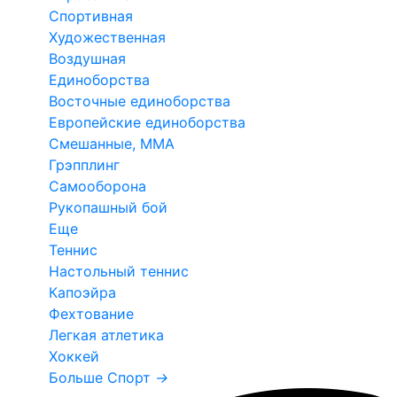
Спортивная
Художественная
Воздушная
Единоборства
Восточные единоборства
Европейские единоборства
Смешанные, ММА
Грэпплинг
Самооборона
Рукопашный бой
Еще
Теннис
Настольный теннис
Капоэйра
Фехтование
Легкая атлетика
Хоккей
Больше Спорт
→