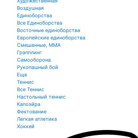
Художественная
Воздушная
Единоборства
Все Единоборства
Восточные единоборства
Европейские единоборства
Смешанные, ММА
Грэпплинг
Самооборона
Рукопашный бой
Еще
Теннис
Все Теннис
Настольный теннис
Капоэйра
Фехтование
Легкая атлетика
Хоккей