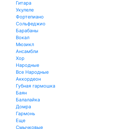
Гитара
Укулеле
Фортепиано
Сольфеджио
Барабаны
Вокал
Мюзикл
Ансамбли
Хор
Народные
Все Народные
Аккордеон
Губная гармошка
Баян
Балалайка
Домра
Гармонь
Еще
Смычковые