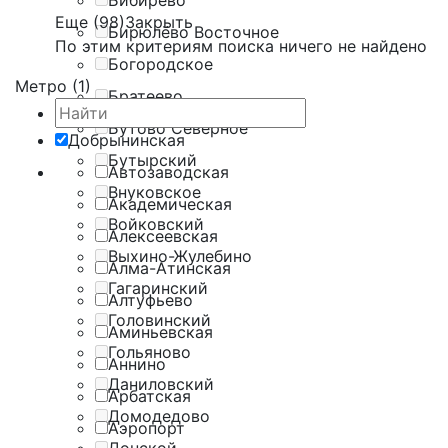
Бибирево
Еще (98)
Закрыть
Бирюлёво Восточное
По этим критериям поиска ничего не найдено
Богородское
Метро (1)
Братеево
Бутово Северное
Добрынинская
Бутырский
Автозаводская
Внуковское
Академическая
Войковский
Алексеевская
Выхино-Жулебино
Алма-Атинская
Гагаринский
Алтуфьево
Головинский
Аминьевская
Гольяново
Аннино
Даниловский
Арбатская
Домодедово
Аэропорт