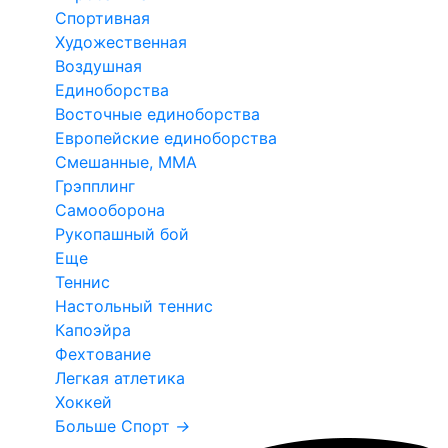
Спортивная
Художественная
Воздушная
Единоборства
Восточные единоборства
Европейские единоборства
Смешанные, ММА
Грэпплинг
Самооборона
Рукопашный бой
Еще
Теннис
Настольный теннис
Капоэйра
Фехтование
Легкая атлетика
Хоккей
Больше Спорт
→