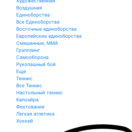
Художественная
Воздушная
Единоборства
Все Единоборства
Восточные единоборства
Европейские единоборства
Смешанные, ММА
Грэпплинг
Самооборона
Рукопашный бой
Еще
Теннис
Все Теннис
Настольный теннис
Капоэйра
Фехтование
Легкая атлетика
Хоккей