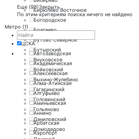
Бибирево
Еще (98)
Закрыть
Бирюлёво Восточное
По этим критериям поиска ничего не найдено
Богородское
Метро (1)
Братеево
Бутово Северное
ЦСКА
Бутырский
Автозаводская
Внуковское
Академическая
Войковский
Алексеевская
Выхино-Жулебино
Алма-Атинская
Гагаринский
Алтуфьево
Головинский
Аминьевская
Гольяново
Аннино
Даниловский
Арбатская
Домодедово
Аэропорт