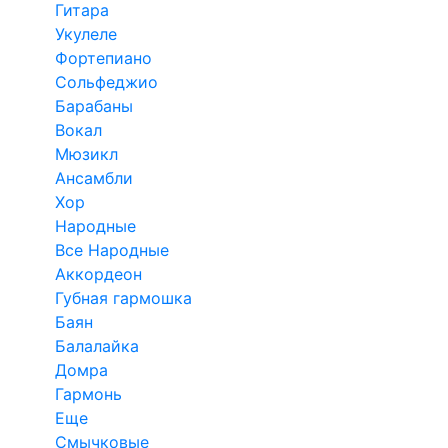
Гитара
Укулеле
Фортепиано
Сольфеджио
Барабаны
Вокал
Мюзикл
Ансамбли
Хор
Народные
Все Народные
Аккордеон
Губная гармошка
Баян
Балалайка
Домра
Гармонь
Еще
Смычковые