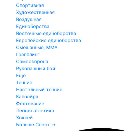
Спортивная
Художественная
Воздушная
Единоборства
Восточные единоборства
Европейские единоборства
Смешанные, ММА
Грэпплинг
Самооборона
Рукопашный бой
Еще
Теннис
Настольный теннис
Капоэйра
Фехтование
Легкая атлетика
Хоккей
Больше Спорт
→