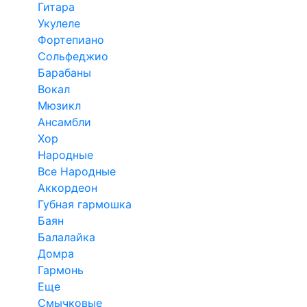
Гитара
Укулеле
Фортепиано
Сольфеджио
Барабаны
Вокал
Мюзикл
Ансамбли
Хор
Народные
Все Народные
Аккордеон
Губная гармошка
Баян
Балалайка
Домра
Гармонь
Еще
Смычковые