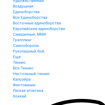
Художественная
Воздушная
Единоборства
Все Единоборства
Восточные единоборства
Европейские единоборства
Смешанные, ММА
Грэпплинг
Самооборона
Рукопашный бой
Еще
Теннис
Все Теннис
Настольный теннис
Капоэйра
Фехтование
Легкая атлетика
Хоккей