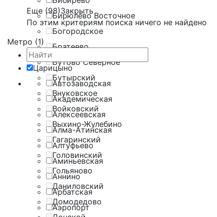
Бибирево
Еще (98)
Закрыть
Бирюлёво Восточное
По этим критериям поиска ничего не найдено
Богородское
Метро (1)
Братеево
Бутово Северное
Царицыно
Бутырский
Автозаводская
Внуковское
Академическая
Войковский
Алексеевская
Выхино-Жулебино
Алма-Атинская
Гагаринский
Алтуфьево
Головинский
Аминьевская
Гольяново
Аннино
Даниловский
Арбатская
Домодедово
Аэропорт