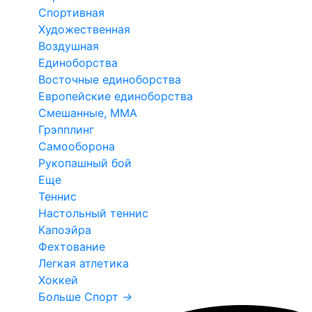
Спортивная
Художественная
Воздушная
Единоборства
Восточные единоборства
Европейские единоборства
Смешанные, ММА
Грэпплинг
Самооборона
Рукопашный бой
Еще
Теннис
Настольный теннис
Капоэйра
Фехтование
Легкая атлетика
Хоккей
Больше Спорт
→