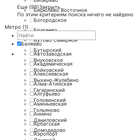
Бибирево
Еще (98)
Закрыть
Бирюлёво Восточное
По этим критериям поиска ничего не найдено
Богородское
Метро (1)
Братеево
Бутово Северное
Беляево
Бутырский
Автозаводская
Внуковское
Академическая
Войковский
Алексеевская
Выхино-Жулебино
Алма-Атинская
Гагаринский
Алтуфьево
Головинский
Аминьевская
Гольяново
Аннино
Даниловский
Арбатская
Домодедово
Аэропорт