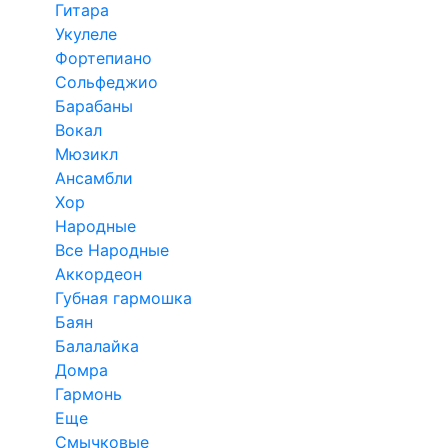
Гитара
Укулеле
Фортепиано
Сольфеджио
Барабаны
Вокал
Мюзикл
Ансамбли
Хор
Народные
Все Народные
Аккордеон
Губная гармошка
Баян
Балалайка
Домра
Гармонь
Еще
Смычковые