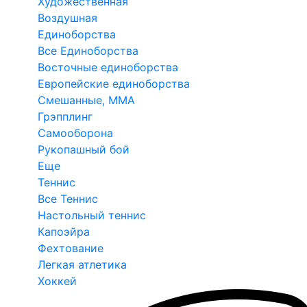
Художественная
Воздушная
Единоборства
Все Единоборства
Восточные единоборства
Европейские единоборства
Смешанные, ММА
Грэпплинг
Самооборона
Рукопашный бой
Еще
Теннис
Все Теннис
Настольный теннис
Капоэйра
Фехтование
Легкая атлетика
Хоккей