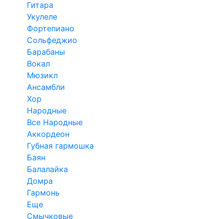
Гитара
Укулеле
Фортепиано
Сольфеджио
Барабаны
Вокал
Мюзикл
Ансамбли
Хор
Народные
Все Народные
Аккордеон
Губная гармошка
Баян
Балалайка
Домра
Гармонь
Еще
Смычковые