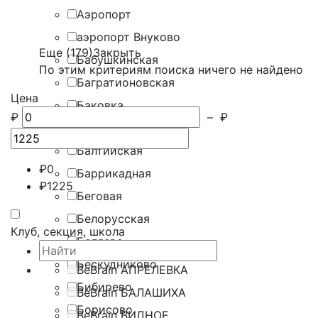
Аэропорт
аэропорт Внуково
Еще (179)
Закрыть
Бабушкинская
По этим критериям поиска ничего не найдено
Багратионовская
Цена
Баковка
₽
–
₽
Балашиха
Балтийская
₽
0
Баррикадная
₽
1225
Беговая
Белорусская
Клуб, секция, школа
Беляево
Бескудниково
BeBrain АПРЕЛЕВКА
Бибирево
BeBrain БАЛАШИХА
Борисово
BeBrain ВИДНОЕ