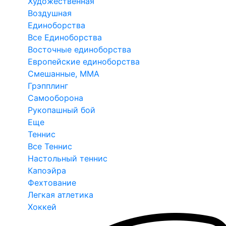
Художественная
Воздушная
Единоборства
Все Единоборства
Восточные единоборства
Европейские единоборства
Смешанные, ММА
Грэпплинг
Самооборона
Рукопашный бой
Еще
Теннис
Все Теннис
Настольный теннис
Капоэйра
Фехтование
Легкая атлетика
Хоккей