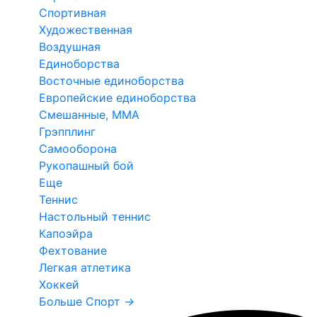
Спортивная
Художественная
Воздушная
Единоборства
Восточные единоборства
Европейские единоборства
Смешанные, ММА
Грэпплинг
Самооборона
Рукопашный бой
Еще
Теннис
Настольный теннис
Капоэйра
Фехтование
Легкая атлетика
Хоккей
Больше Спорт
→