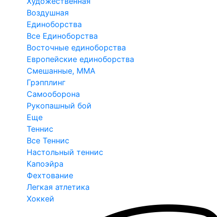
Художественная
Воздушная
Единоборства
Все Единоборства
Восточные единоборства
Европейские единоборства
Смешанные, ММА
Грэпплинг
Самооборона
Рукопашный бой
Еще
Теннис
Все Теннис
Настольный теннис
Капоэйра
Фехтование
Легкая атлетика
Хоккей