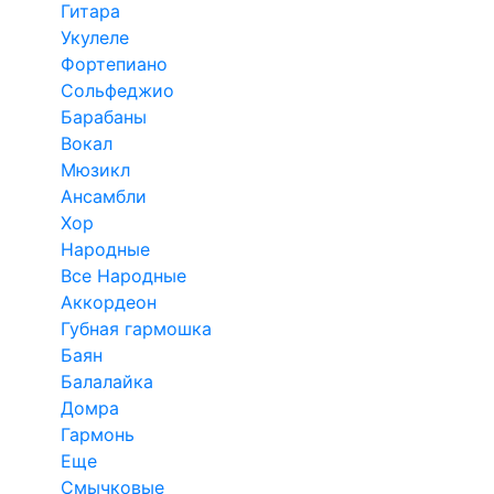
Гитара
Укулеле
Фортепиано
Сольфеджио
Барабаны
Вокал
Мюзикл
Ансамбли
Хор
Народные
Все Народные
Аккордеон
Губная гармошка
Баян
Балалайка
Домра
Гармонь
Еще
Смычковые