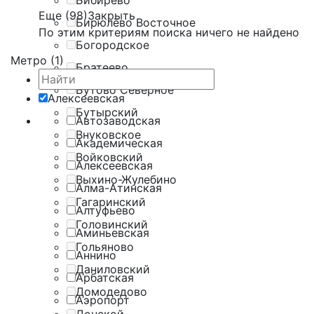
Бибирево
Еще (98)
Закрыть
Бирюлёво Восточное
По этим критериям поиска ничего не найдено
Богородское
Метро (1)
Братеево
Бутово Северное
Алексеевская
Бутырский
Автозаводская
Внуковское
Академическая
Войковский
Алексеевская
Выхино-Жулебино
Алма-Атинская
Гагаринский
Алтуфьево
Головинский
Аминьевская
Гольяново
Аннино
Даниловский
Арбатская
Домодедово
Аэропорт