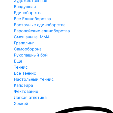
Художественная
Воздушная
Единоборства
Все Единоборства
Восточные единоборства
Европейские единоборства
Смешанные, ММА
Грэпплинг
Самооборона
Рукопашный бой
Еще
Теннис
Все Теннис
Настольный теннис
Капоэйра
Фехтование
Легкая атлетика
Хоккей