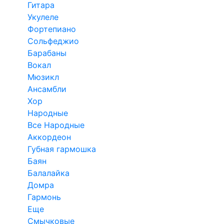
Гитара
Укулеле
Фортепиано
Сольфеджио
Барабаны
Вокал
Мюзикл
Ансамбли
Хор
Народные
Все Народные
Аккордеон
Губная гармошка
Баян
Балалайка
Домра
Гармонь
Еще
Смычковые