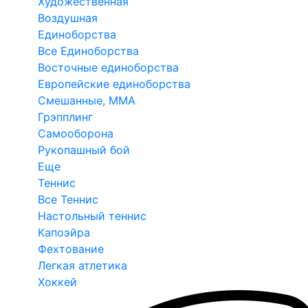
Художественная
Воздушная
Единоборства
Все Единоборства
Восточные единоборства
Европейские единоборства
Смешанные, ММА
Грэпплинг
Самооборона
Рукопашный бой
Еще
Теннис
Все Теннис
Настольный теннис
Капоэйра
Фехтование
Легкая атлетика
Хоккей