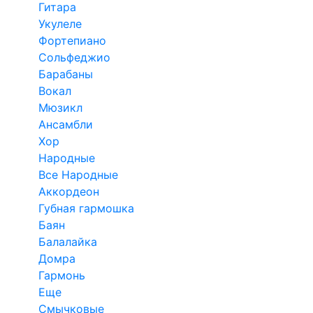
Гитара
Укулеле
Фортепиано
Сольфеджио
Барабаны
Вокал
Мюзикл
Ансамбли
Хор
Народные
Все Народные
Аккордеон
Губная гармошка
Баян
Балалайка
Домра
Гармонь
Еще
Смычковые