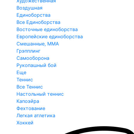
Художественная
Воздушная
Единоборства
Все Единоборства
Восточные единоборства
Европейские единоборства
Смешанные, ММА
Грэпплинг
Самооборона
Рукопашный бой
Еще
Теннис
Все Теннис
Настольный теннис
Капоэйра
Фехтование
Легкая атлетика
Хоккей