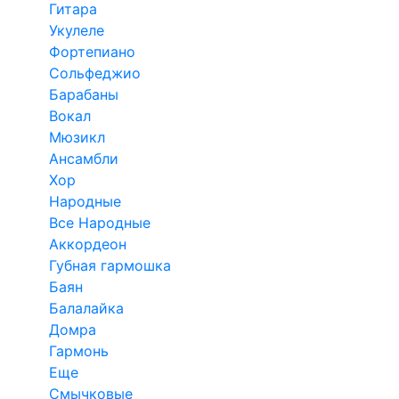
Гитара
Укулеле
Фортепиано
Сольфеджио
Барабаны
Вокал
Мюзикл
Ансамбли
Хор
Народные
Все Народные
Аккордеон
Губная гармошка
Баян
Балалайка
Домра
Гармонь
Еще
Смычковые