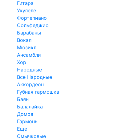
Гитара
Укулеле
Фортепиано
Сольфеджио
Барабаны
Вокал
Мюзикл
Ансамбли
Хор
Народные
Все Народные
Аккордеон
Губная гармошка
Баян
Балалайка
Домра
Гармонь
Еще
Смычковые