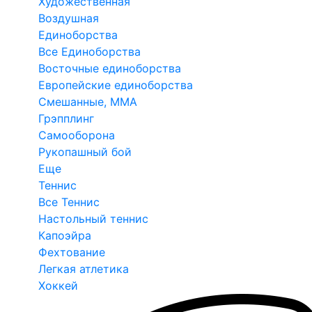
Художественная
Воздушная
Единоборства
Все Единоборства
Восточные единоборства
Европейские единоборства
Смешанные, ММА
Грэпплинг
Самооборона
Рукопашный бой
Еще
Теннис
Все Теннис
Настольный теннис
Капоэйра
Фехтование
Легкая атлетика
Хоккей