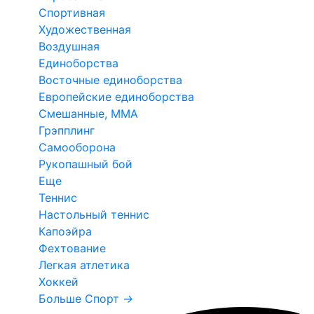
Спортивная
Художественная
Воздушная
Единоборства
Восточные единоборства
Европейские единоборства
Смешанные, ММА
Грэпплинг
Самооборона
Рукопашный бой
Еще
Теннис
Настольный теннис
Капоэйра
Фехтование
Легкая атлетика
Хоккей
Больше Спорт
→