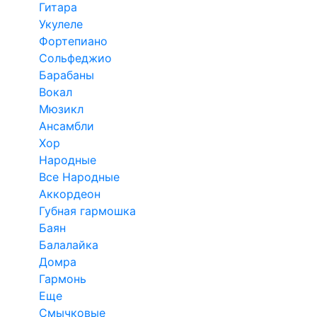
Гитара
Укулеле
Фортепиано
Сольфеджио
Барабаны
Вокал
Мюзикл
Ансамбли
Хор
Народные
Все Народные
Аккордеон
Губная гармошка
Баян
Балалайка
Домра
Гармонь
Еще
Смычковые