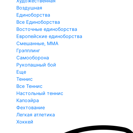
Художественная
Воздушная
Единоборства
Все Единоборства
Восточные единоборства
Европейские единоборства
Смешанные, ММА
Грэпплинг
Самооборона
Рукопашный бой
Еще
Теннис
Все Теннис
Настольный теннис
Капоэйра
Фехтование
Легкая атлетика
Хоккей