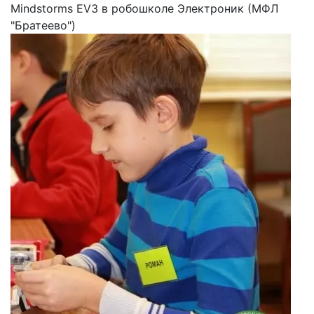
Mindstorms EV3 в робошколе Электроник (МФЛ
"Братеево")