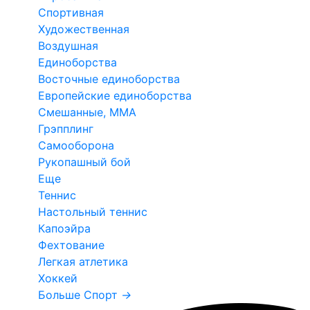
Спортивная
Художественная
Воздушная
Единоборства
Восточные единоборства
Европейские единоборства
Смешанные, ММА
Грэпплинг
Самооборона
Рукопашный бой
Еще
Теннис
Настольный теннис
Капоэйра
Фехтование
Легкая атлетика
Хоккей
Больше Спорт
→