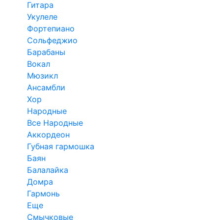
Гитара
Укулеле
Фортепиано
Сольфеджио
Барабаны
Вокал
Мюзикл
Ансамбли
Хор
Народные
Все Народные
Аккордеон
Губная гармошка
Баян
Балалайка
Домра
Гармонь
Еще
Смычковые