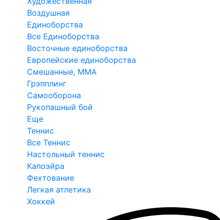
Художественная
Воздушная
Единоборства
Все Единоборства
Восточные единоборства
Европейские единоборства
Смешанные, ММА
Грэпплинг
Самооборона
Рукопашный бой
Еще
Теннис
Все Теннис
Настольный теннис
Капоэйра
Фехтование
Легкая атлетика
Хоккей