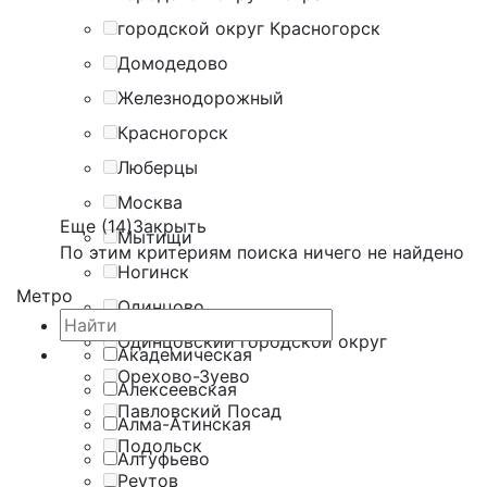
городской округ Красногорск
Домодедово
Железнодорожный
Красногорск
Люберцы
Москва
Еще (14)
Закрыть
Мытищи
По этим критериям поиска ничего не найдено
Ногинск
Метро
Одинцово
Одинцовский городской округ
Академическая
Орехово-Зуево
Алексеевская
Павловский Посад
Алма-Атинская
Подольск
Алтуфьево
Реутов