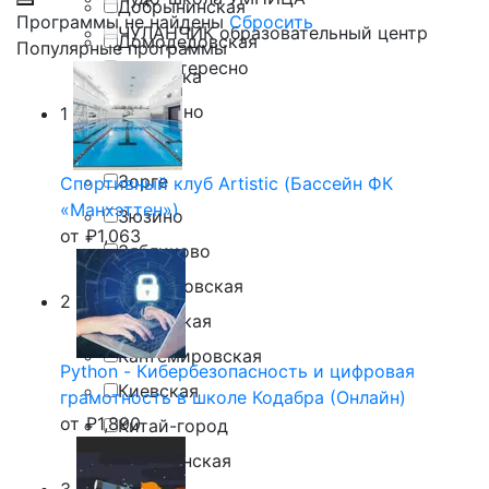
Добрынинская
Программы не найдены
Сбросить
ЧУЛАНЧИК образовательный центр
Домодедовская
Популярные программы
Это Интересно
Дубровка
Жулебино
1
Заря
Зорге
Спортивный клуб Artistic (Бассейн ФК
«Манхэттен»)
Зюзино
от
₽
1,063
Зябликово
Измайловская
2
Калужская
Кантемировская
Python - Кибербезопасность и цифровая
Киевская
грамотность в школе Кодабра (Онлайн)
от
₽
1,890
Китай-город
Коломенская