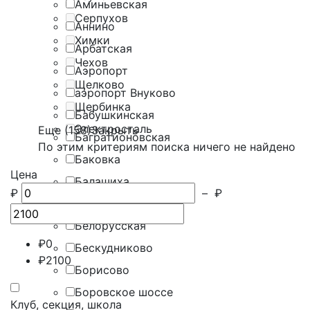
Аминьевская
Серпухов
Аннино
Химки
Арбатская
Чехов
Аэропорт
Щелково
аэропорт Внуково
Щербинка
Бабушкинская
Электросталь
Еще (158)
Закрыть
Багратионовская
По этим критериям поиска ничего не найдено
Баковка
Цена
Балашиха
₽
–
₽
Баррикадная
Белорусская
₽
0
Бескудниково
₽
2100
Борисово
Боровское шоссе
Клуб, секция, школа