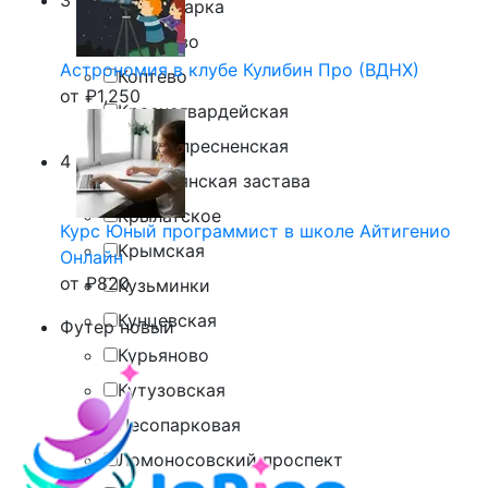
3
Коммунарка
Коньково
Астрономия в клубе Кулибин Про (ВДНХ)
Коптево
от
₽
1,250
Красногвардейская
Краснопресненская
4
Крестьянская застава
Крылатское
Курс Юный программист в школе Айтигенио
Крымская
Онлайн
от
₽
820
Кузьминки
Кунцевская
Футер новый
Курьяново
Кутузовская
Лесопарковая
Ломоносовский проспект