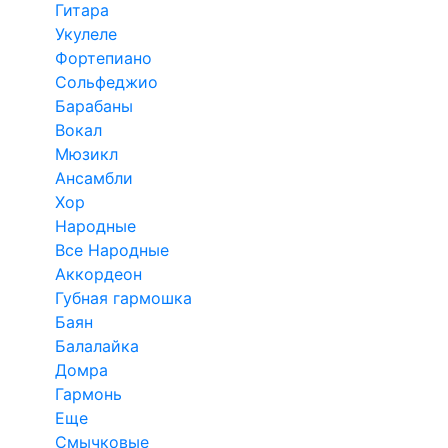
Гитара
Укулеле
Фортепиано
Сольфеджио
Барабаны
Вокал
Мюзикл
Ансамбли
Хор
Народные
Все Народные
Аккордеон
Губная гармошка
Баян
Балалайка
Домра
Гармонь
Еще
Смычковые