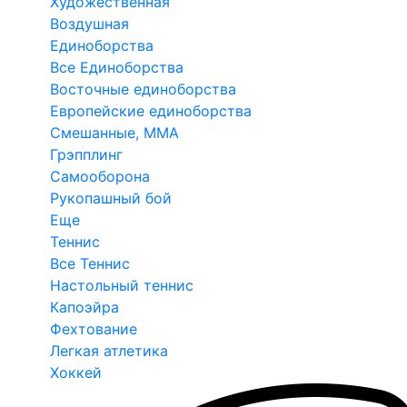
Художественная
Воздушная
Единоборства
Все Единоборства
Восточные единоборства
Европейские единоборства
Смешанные, ММА
Грэпплинг
Самооборона
Рукопашный бой
Еще
Теннис
Все Теннис
Настольный теннис
Капоэйра
Фехтование
Легкая атлетика
Хоккей