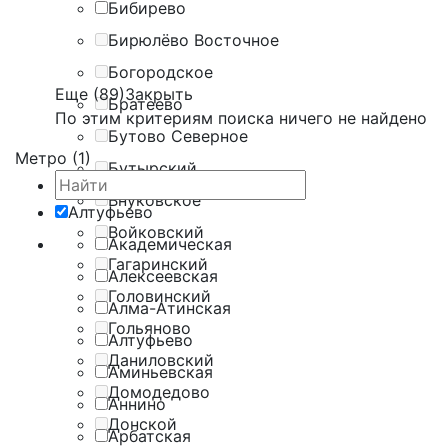
Бибирево
Бирюлёво Восточное
Богородское
Еще (89)
Закрыть
Братеево
По этим критериям поиска ничего не найдено
Бутово Северное
Метро (1)
Бутырский
Внуковское
Алтуфьево
Войковский
Академическая
Гагаринский
Алексеевская
Головинский
Алма-Атинская
Гольяново
Алтуфьево
Даниловский
Аминьевская
Домодедово
Аннино
Донской
Арбатская