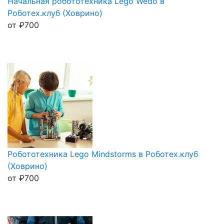
Начальная робототехника Lego Wedo в
Роботех.клуб (Ховрино)
от
₽
700
Робототехника Lego Mindstorms в Роботех.клуб
(Ховрино)
от
₽
700