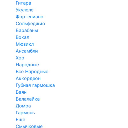
Гитара
Укулеле
Фортепиано
Сольфеджио
Барабаны
Вокал
Мюзикл
Ансамбли
Хор
Народные
Все Народные
Аккордеон
Губная гармошка
Баян
Балалайка
Домра
Гармонь
Еще
Смычковые