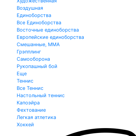
Художественная
Воздушная
Единоборства
Все Единоборства
Восточные единоборства
Европейские единоборства
Смешанные, ММА
Грэпплинг
Самооборона
Рукопашный бой
Еще
Теннис
Все Теннис
Настольный теннис
Капоэйра
Фехтование
Легкая атлетика
Хоккей