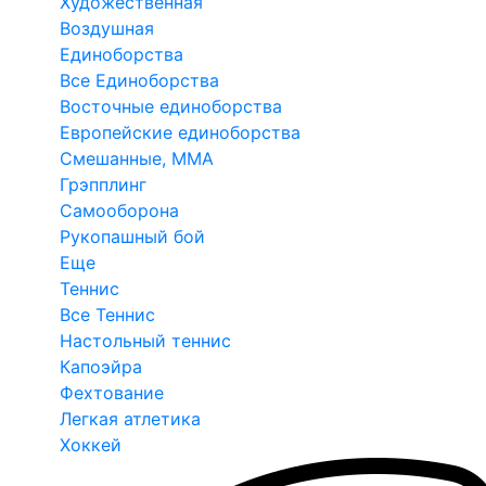
Художественная
Воздушная
Единоборства
Все Единоборства
Восточные единоборства
Европейские единоборства
Смешанные, ММА
Грэпплинг
Самооборона
Рукопашный бой
Еще
Теннис
Все Теннис
Настольный теннис
Капоэйра
Фехтование
Легкая атлетика
Хоккей