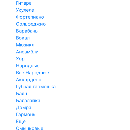
Гитара
Укулеле
Фортепиано
Сольфеджио
Барабаны
Вокал
Мюзикл
Ансамбли
Хор
Народные
Все Народные
Аккордеон
Губная гармошка
Баян
Балалайка
Домра
Гармонь
Еще
Смычковые