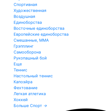
Спортивная
Художественная
Воздушная
Единоборства
Восточные единоборства
Европейские единоборства
Смешанные, ММА
Грэпплинг
Самооборона
Рукопашный бой
Еще
Теннис
Настольный теннис
Капоэйра
Фехтование
Легкая атлетика
Хоккей
Больше Спорт
→