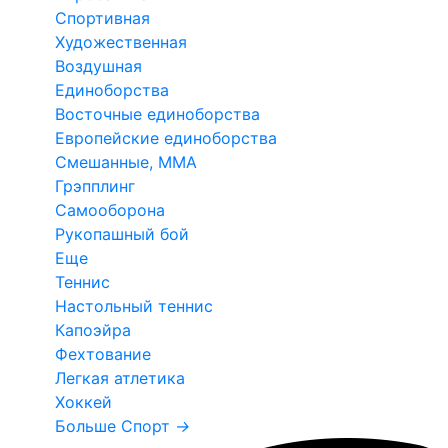
Спортивная
Художественная
Воздушная
Единоборства
Восточные единоборства
Европейские единоборства
Смешанные, ММА
Грэпплинг
Самооборона
Рукопашный бой
Еще
Теннис
Настольный теннис
Капоэйра
Фехтование
Легкая атлетика
Хоккей
Больше Спорт
→