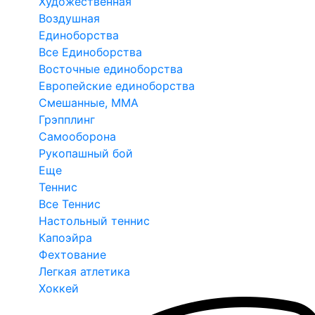
Художественная
Воздушная
Единоборства
Все Единоборства
Восточные единоборства
Европейские единоборства
Смешанные, ММА
Грэпплинг
Самооборона
Рукопашный бой
Еще
Теннис
Все Теннис
Настольный теннис
Капоэйра
Фехтование
Легкая атлетика
Хоккей