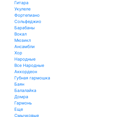
Гитара
Укулеле
Фортепиано
Сольфеджио
Барабаны
Вокал
Мюзикл
Ансамбли
Хор
Народные
Все Народные
Аккордеон
Губная гармошка
Баян
Балалайка
Домра
Гармонь
Еще
Смычковые