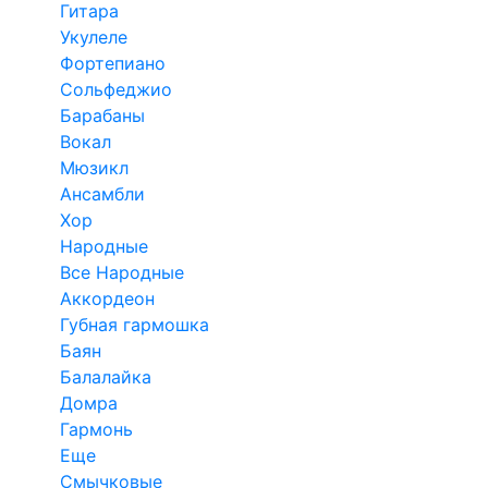
Гитара
Укулеле
Фортепиано
Сольфеджио
Барабаны
Вокал
Мюзикл
Ансамбли
Хор
Народные
Все Народные
Аккордеон
Губная гармошка
Баян
Балалайка
Домра
Гармонь
Еще
Смычковые