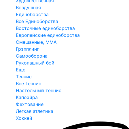
Художественная
Воздушная
Единоборства
Все Единоборства
Восточные единоборства
Европейские единоборства
Смешанные, ММА
Грэпплинг
Самооборона
Рукопашный бой
Еще
Теннис
Все Теннис
Настольный теннис
Капоэйра
Фехтование
Легкая атлетика
Хоккей