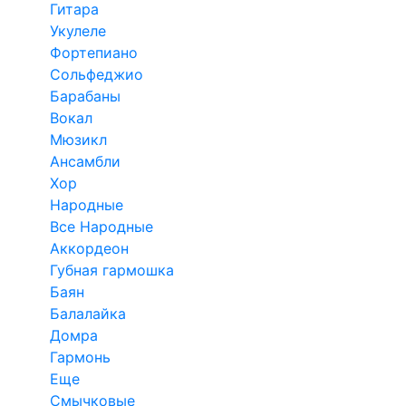
Гитара
Укулеле
Фортепиано
Сольфеджио
Барабаны
Вокал
Мюзикл
Ансамбли
Хор
Народные
Все Народные
Аккордеон
Губная гармошка
Баян
Балалайка
Домра
Гармонь
Еще
Смычковые