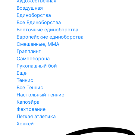
Художественная
Воздушная
Единоборства
Все Единоборства
Восточные единоборства
Европейские единоборства
Смешанные, ММА
Грэпплинг
Самооборона
Рукопашный бой
Еще
Теннис
Все Теннис
Настольный теннис
Капоэйра
Фехтование
Легкая атлетика
Хоккей