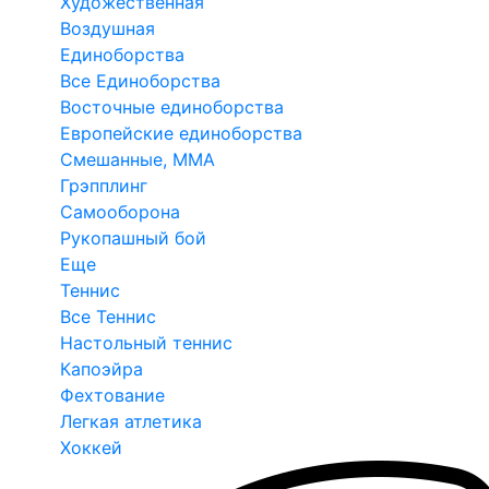
Художественная
Воздушная
Единоборства
Все Единоборства
Восточные единоборства
Европейские единоборства
Смешанные, ММА
Грэпплинг
Самооборона
Рукопашный бой
Еще
Теннис
Все Теннис
Настольный теннис
Капоэйра
Фехтование
Легкая атлетика
Хоккей