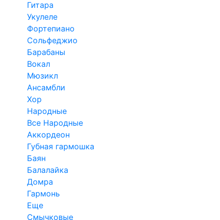
Гитара
Укулеле
Фортепиано
Сольфеджио
Барабаны
Вокал
Мюзикл
Ансамбли
Хор
Народные
Все Народные
Аккордеон
Губная гармошка
Баян
Балалайка
Домра
Гармонь
Еще
Смычковые