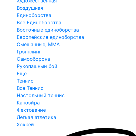
Художественная
Воздушная
Единоборства
Все Единоборства
Восточные единоборства
Европейские единоборства
Смешанные, ММА
Грэпплинг
Самооборона
Рукопашный бой
Еще
Теннис
Все Теннис
Настольный теннис
Капоэйра
Фехтование
Легкая атлетика
Хоккей