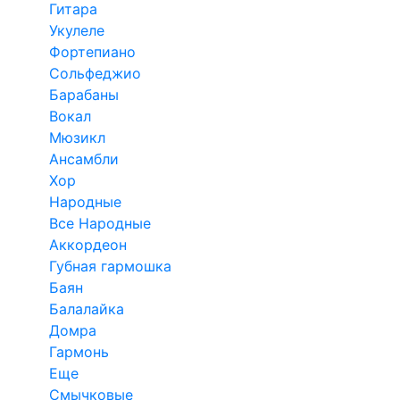
Гитара
Укулеле
Фортепиано
Сольфеджио
Барабаны
Вокал
Мюзикл
Ансамбли
Хор
Народные
Все Народные
Аккордеон
Губная гармошка
Баян
Балалайка
Домра
Гармонь
Еще
Смычковые