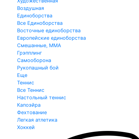
Художественная
Воздушная
Единоборства
Все Единоборства
Восточные единоборства
Европейские единоборства
Смешанные, ММА
Грэпплинг
Самооборона
Рукопашный бой
Еще
Теннис
Все Теннис
Настольный теннис
Капоэйра
Фехтование
Легкая атлетика
Хоккей