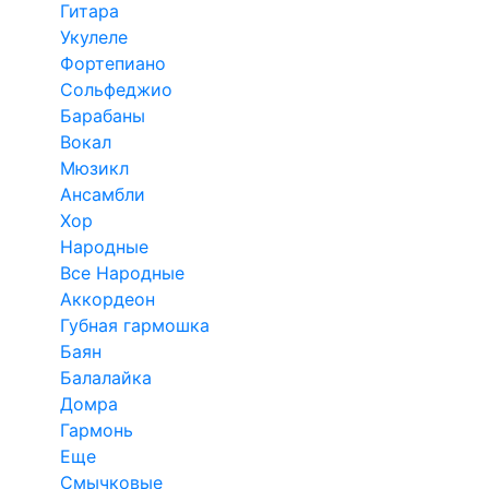
Гитара
Укулеле
Фортепиано
Сольфеджио
Барабаны
Вокал
Мюзикл
Ансамбли
Хор
Народные
Все Народные
Аккордеон
Губная гармошка
Баян
Балалайка
Домра
Гармонь
Еще
Смычковые