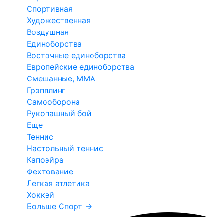
Спортивная
Художественная
Воздушная
Единоборства
Восточные единоборства
Европейские единоборства
Смешанные, ММА
Грэпплинг
Самооборона
Рукопашный бой
Еще
Теннис
Настольный теннис
Капоэйра
Фехтование
Легкая атлетика
Хоккей
Больше Спорт
→