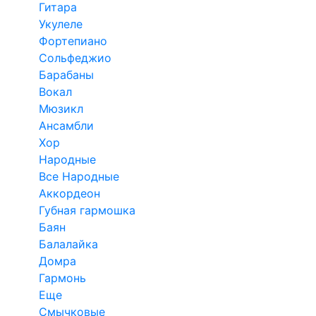
Гитара
Укулеле
Фортепиано
Сольфеджио
Барабаны
Вокал
Мюзикл
Ансамбли
Хор
Народные
Все Народные
Аккордеон
Губная гармошка
Баян
Балалайка
Домра
Гармонь
Еще
Смычковые