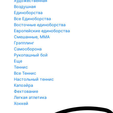
Художественная
Воздушная
Единоборства
Все Единоборства
Восточные единоборства
Европейские единоборства
Смешанные, ММА
Грэпплинг
Самооборона
Рукопашный бой
Еще
Теннис
Все Теннис
Настольный теннис
Капоэйра
Фехтование
Легкая атлетика
Хоккей