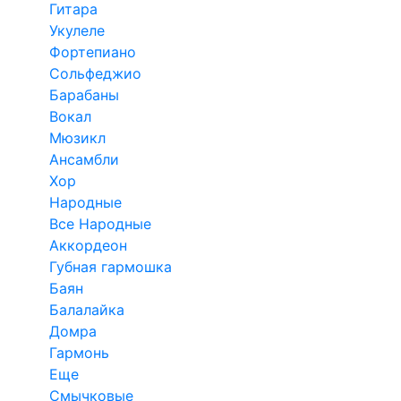
Гитара
Укулеле
Фортепиано
Сольфеджио
Барабаны
Вокал
Мюзикл
Ансамбли
Хор
Народные
Все Народные
Аккордеон
Губная гармошка
Баян
Балалайка
Домра
Гармонь
Еще
Смычковые