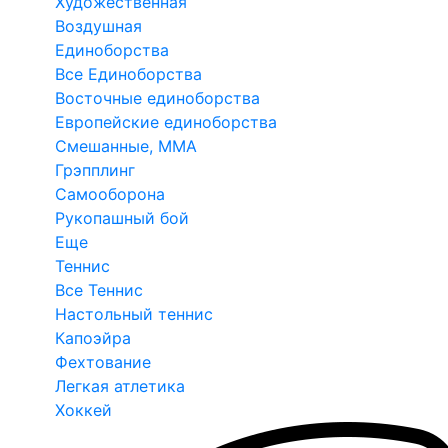
Художественная
Воздушная
Единоборства
Все Единоборства
Восточные единоборства
Европейские единоборства
Смешанные, ММА
Грэпплинг
Самооборона
Рукопашный бой
Еще
Теннис
Все Теннис
Настольный теннис
Капоэйра
Фехтование
Легкая атлетика
Хоккей