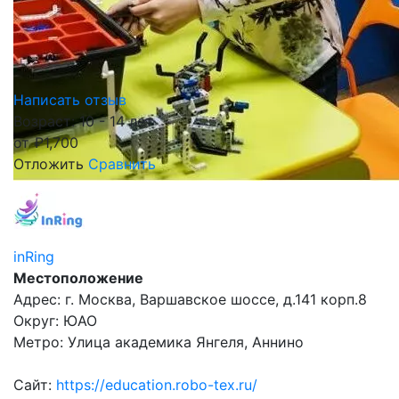
Написать отзыв
Возраст: 10 - 14 лет
от
₽
1,700
Отложить
Сравнить
inRing
Местоположение
Адрес: г. Москва, Варшавское шоссе, д.141 корп.8
Округ: ЮАО
Метро: Улица академика Янгеля, Аннино
Сайт:
https://education.robo-tex.ru/