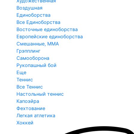
Художественная
Воздушная
Единоборства
Все Единоборства
Восточные единоборства
Европейские единоборства
Смешанные, ММА
Грэпплинг
Самооборона
Рукопашный бой
Еще
Теннис
Все Теннис
Настольный теннис
Капоэйра
Фехтование
Легкая атлетика
Хоккей