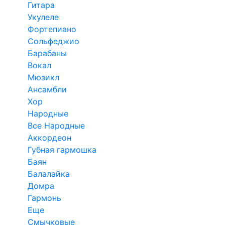
Гитара
Укулеле
Фортепиано
Сольфеджио
Барабаны
Вокал
Мюзикл
Ансамбли
Хор
Народные
Все Народные
Аккордеон
Губная гармошка
Баян
Балалайка
Домра
Гармонь
Еще
Смычковые